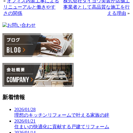
«
オフィス内装工事による
株式会社タイヨウ美装が店舗工
リニューアルと働きやす
事業者として高品質な施工を行
さの関係
える理由
»
新着情報
2026/01/28
理想のキッチンリフォームで叶える家族の絆
2026/01/21
住まいの快適化に貢献する戸建てリフォーム
2026/01/14